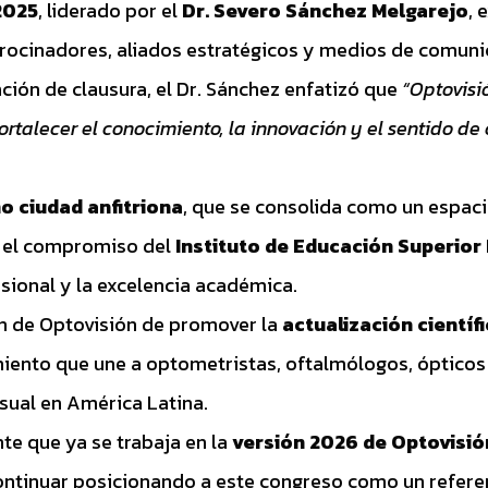
2025
, liderado por el
Dr. Severo Sánchez Melgarejo
, 
atrocinadores, aliados estratégicos y medios de comuni
ención de clausura, el Dr. Sánchez enfatizó que
“Optovisi
rtalecer el conocimiento, la innovación y el sentido de
o ciudad anfitriona
, que se consolida como un espaci
do el compromiso del
Instituto de Educación Superior
sional y la excelencia académica.
ión de Optovisión de promover la
actualización científ
miento que une a optometristas, oftalmólogos, ópticos
isual en América Latina.
te que ya se trabaja en la
versión 2026 de Optovisió
continuar posicionando a este congreso como un refere