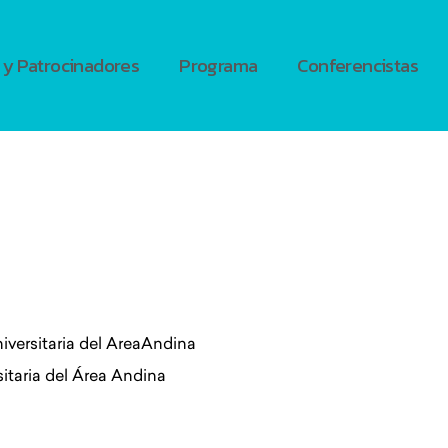
 y Patrocinadores
Programa
Conferencistas
versitaria del Area
Andina
itaria del Área Andina